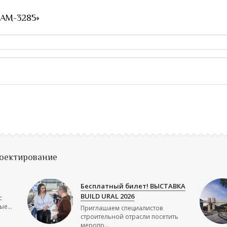
 AM-3285»
роектирование
Бесплатный билет! ВЫСТАВКА
BUILD URAL 2026
с
е...
Приглашаем специалистов
строительной отрасли посетить
меропр...