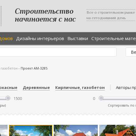
Строительство
Все о строительном рынке
начинается с нас
на сегодняшний день
домов
Дизайны интерьеров
Выставки
Строительные мат
 газобетон
-
Проект AM-3285
ркасные
Деревянные
Кирпичные, газобетон
Авторы п
тры)
Сортировать по ц