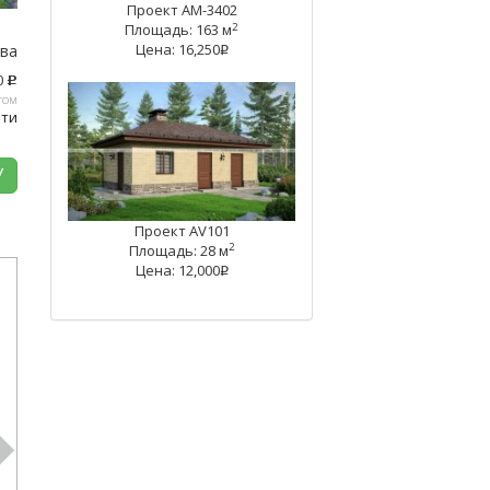
Проект AM-3402
2
Площадь: 163 м
Цена: 16,250
тва
q
0
c
том
ати
У
Проект AV101
2
Площадь: 28 м
Цена: 12,000
q