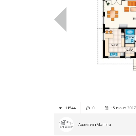
11544
0
15 июня 2017,
АрхитектМастер