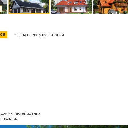
00
* Цена на дату публикации
c
других частей здания;
уникаций;