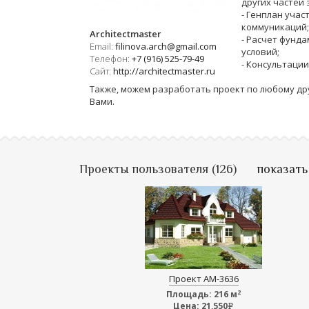
других частей 
- Генплан учас
коммуникаций;
Architectmaster
- Расчет фунда
Email:
filinova.arch@gmail.com
условий;
Телефон:
+7 (916) 525-79-49
- Консультации
Сайт:
http://architectmaster.ru
Также, можем разработать проект по любому др
Вами.
Проекты пользователя (126)
показать
Проект АМ-3636
2
Площадь:
216 м
Цена:
21,550
e