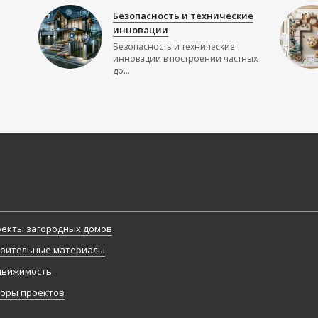
Безопасность и технические
инновации
Безопасность и технические
инновации в построении частных
до...
екты загородных домов
оительные материалы
движимость
оры проектов