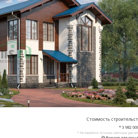
Стоимость строительс
* 3 982 00
* Не является точным сметным расче
Версия для печ