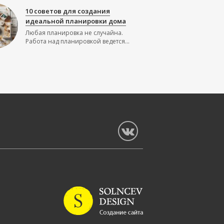
10 советов для создания
идеальной планировки дома
Любая планировка не случайна.
Работа над планировкой ведется...