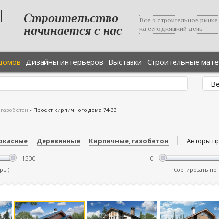
Строительство
Все о строительном рынке
начинается с нас
на сегодняшний день
домов
Дизайны интерьеров
Выставки
Строительные мат
 газобетон
-
Проект кирпичного дома 74-33
ркасные
Деревянные
Кирпичные, газобетон
Авторы п
тры)
Сортировать по ц