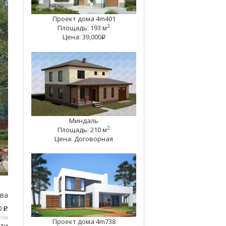
Проект дома 4m401
2
Площадь: 193 м
Цена: 39,000
q
Миндаль
2
Площадь: 210 м
Цена: Договорная
тва
0
c
том
Проект дома 4m738
ати