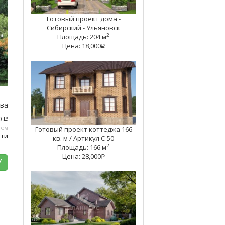
Готовый проект дома -
Сибирский - Ульяновск
2
Площадь: 204 м
Цена: 18,000
q
тва
0
c
том
Готовый проект коттеджа 166
ати
кв. м / Артикул С-50
2
Площадь: 166 м
Цена: 28,000
q
У