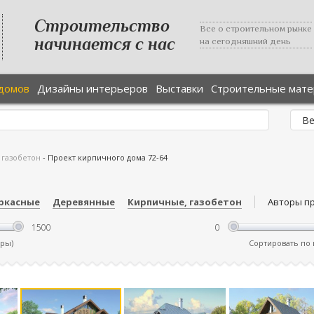
Строительство
Все о строительном рынке
начинается с нас
на сегодняшний день
домов
Дизайны интерьеров
Выставки
Строительные мат
 газобетон
-
Проект кирпичного дома 72-64
ркасные
Деревянные
Кирпичные, газобетон
Авторы п
тры)
Сортировать по ц