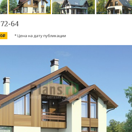
 72-64
00
* Цена на дату публикации
c