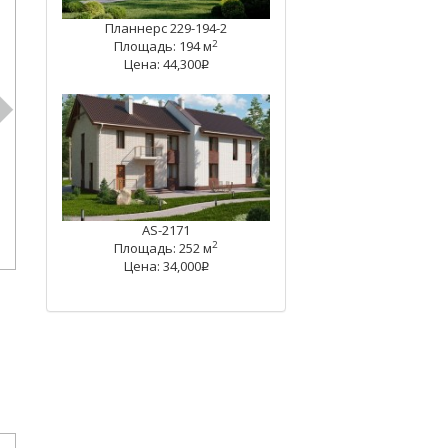
Планнерс 229-194-2
2
Площадь: 194 м
Цена: 44,300
q
AS-2171
2
Площадь: 252 м
Цена: 34,000
q