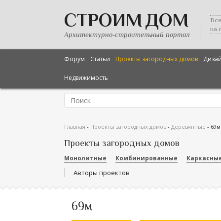
СТРОИМ ДОМ
Все
на 
Архитектурно-строительный портал
Форум
Статьи
Проекты загородных домов
Диза
Недвижимость
Главная
-
Проекты загородных домов
-
Деревянные
-
69м
Проекты загородных домов
Монолитные
Комбинированные
Каркасны
Авторы проектов
69м