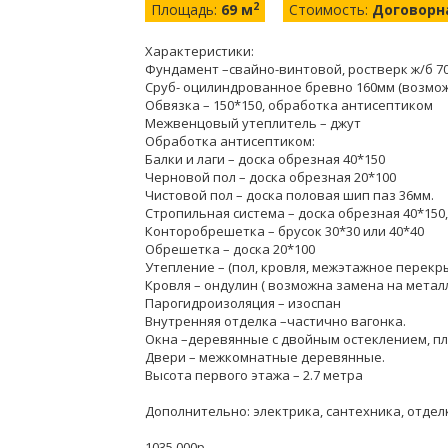
2
Площадь:
69 м
Стоимость:
Договорн
Характеристики:
Фундамент –свайно-винтовой, ростверк ж/б 700
Сруб- оцилиндрованное бревно 160мм (возмо
Обвязка – 150*150, обработка антисептиком
Межвенцовый утеплитель – джут
Обработка антисептиком:
Балки и лаги – доска обрезная 40*150
Черновой пол – доска обрезная 20*100
Чистовой пол – доска половая шип паз 36мм.
Стропильная система – доска обрезная 40*150
Конторобрешетка – брусок 30*30 или 40*40
Обрешетка – доска 20*100
Утепление – (пол, кровля, межэтажное перекры
Кровля – ондулин ( возможна замена на метал
Парогидроизоляция – изоспан
Внутренняя отделка –частично вагонка.
Окна –деревянные с двойным остеклением, пл
Двери – межкомнатные деревянные.
Высота первого этажа – 2.7 метра
Дополнительно: электрика, сантехника, отдел
1035 000р