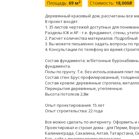
2
Площадь:
69 м
Стоимость:
18,000
c
Деревянный красивый дом, рассчитаны все ма
В проект входят:
1. 35 листов чертежей доступных для пониман
Разделы КЖ и АР - т.е. фундамент, стены, утеп
2. Расчет количества материалов. Подробный –
3. Вы можете письменно задать вопросы по пр
4. Консультации по телефону во время строит
Состав фундамента: ж/бетонные буронабивны
фундамента.
Полы по грунту. Т.е. без использования плит
Состав стен: Брус профилированный, толщино
Состав кровли: деревянные стропила, метал
Перекрытия деревянные, утепленные.
Высота потолков 2,8м
Опыт проектирования: 15 лет
Опыт строительства: 22 года
Все можно сделать по интернету. Оформить и 
Проектировал и строил дома - для Перми, Воро
Калининграда, Сахалина, Алтая, Татарстана, С
Есть сайт с другими моими проектами.