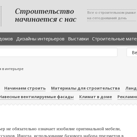
Строительство
Все о строительном рынке
начинается с нас
на сегодняшний день
домов
Дизайны интерьеров
Выставки
Строительные мат
 в интерьере
Начинаем строить
Материалы для строительства
Ланд
Навесные вентилируемые фасады
Климат в доме
Рекламн
р не обязательно означает изобилие оригинальной мебели,
суаров. Иногда, использование базового набора предметов в