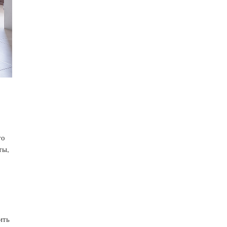
то
ты,
ить