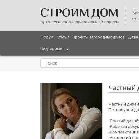
СТРОИМ ДОМ
Все
на 
Архитектурно-строительный портал
Форум
Статьи
Проекты загородных домов
Диза
Недвижимость
Частный 
Частный дизай
Петербург и др
-Полный дизай
-Рабочая доку
-Комплектация
-Авторский на