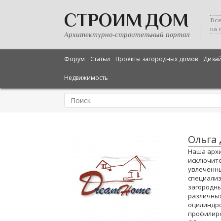
СТРОИМ ДОМ
Все
на 
Архитектурно-строительный портал
Форум
Статьи
Проекты загородных домов
Диза
Недвижимость
Ольга
Наша архи
исключите
увлеченны
специализ
загородны
различных
оцилиндро
профилиро