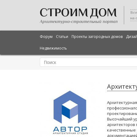
СТРОИМ ДОМ
Все
на 
Архитектурно-строительный портал
Форум
Статьи
Проекты загородных домов
Диза
Недвижимость
Архитект
Архитектурная 
профессионало
проектировани
Высочайший у
архитекторов 
качественные
документацией