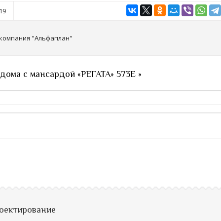
19
 компания "Альфаплан"
дома с мансардой «РЕГАТА» 573Е »
роектирование