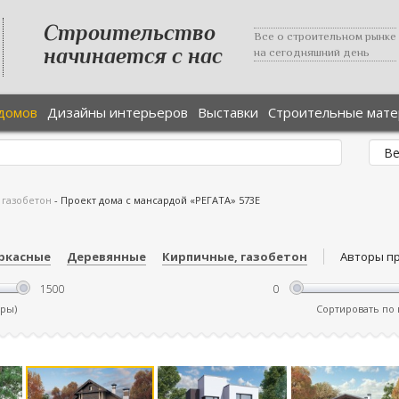
Строительство
Все о строительном рынке
начинается с нас
на сегодняшний день
домов
Дизайны интерьеров
Выставки
Строительные мат
 газобетон
-
Проект дома с мансардой «РЕГАТА» 573Е
ркасные
Деревянные
Кирпичные, газобетон
Авторы п
тры)
Сортировать по ц