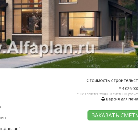
Стоимость строительс
* 4 026 00
* Не является точным сметным расче
Версия для печ
а
ЗАКАЗАТЬ СМЕТ
пич
Альфаплан"