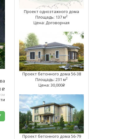
Проект одноэтажного дома
2
Площадь: 137 м
Цена: Договорная
Проект бетонного дома 56-38
2
Площадь: 231 м
тва
Цена: 30,000
q
0
c
том
ати
У
Проект бетонного дома 56-79