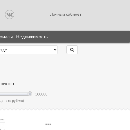
Личный кабинет
ериалы
Недвижимость
роектов
ене (в рублях)
===