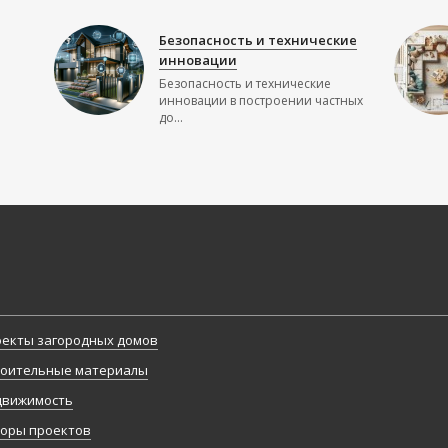
Безопасность и технические
инновации
Безопасность и технические
инновации в построении частных
до...
екты загородных домов
оительные материалы
движимость
оры проектов