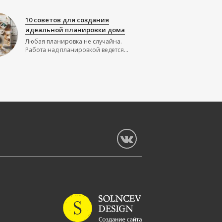
10 советов для создания
идеальной планировки дома
Любая планировка не случайна.
Работа над планировкой ведется...