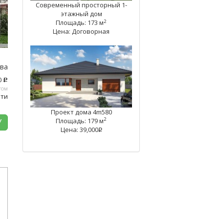
Современный просторный 1-
этажный дом
2
Площадь: 173 м
Цена: Договорная
тва
0
c
том
ати
Проект дома 4m580
2
У
Площадь: 179 м
Цена: 39,000
q