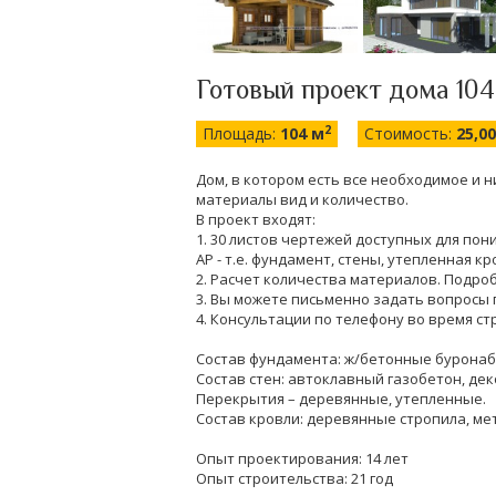
Готовый проект дома 104 
2
Площадь:
104 м
Стоимость:
25,0
Дом, в котором есть все необходимое и 
материалы вид и количество.
В проект входят:
1. 30 листов чертежей доступных для по
АР - т.е. фундамент, стены, утепленная кр
2. Расчет количества материалов. Подроб
3. Вы можете письменно задать вопросы 
4. Консультации по телефону во время ст
Состав фундамента: ж/бетонные буронаб
Состав стен: автоклавный газобетон, де
Перекрытия – деревянные, утепленные.
Состав кровли: деревянные стропила, м
Опыт проектирования: 14 лет
Опыт строительства: 21 год