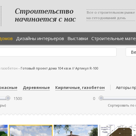
Строительство
Все о строительном рынке
начинается с нас
на сегодняшний день
домов
Дизайны интерьеров
Выставки
Строительные мат
 газобетон
-
Готовый проект дома 104 кв.м // Артикул R-100
ркасные
Деревянные
Кирпичные, газобетон
Авторы п
тры)
Сортировать по ц