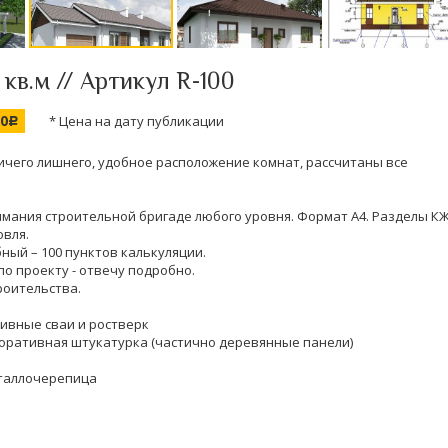
кв.м // Артикул R-100
00
* Цена на дату публикации
c
ничего лишнего, удобное расположение комнат, рассчитаны все
нимания строительной бригаде любого уровня. Формат А4. Разделы КЖ
овля.
ный – 100 пунктов калькуляции.
по проекту - отвечу подробно.
роительства.
ивные сваи и ростверк
коративная штукатурка (частично деревянные панели)
еталлочерепица