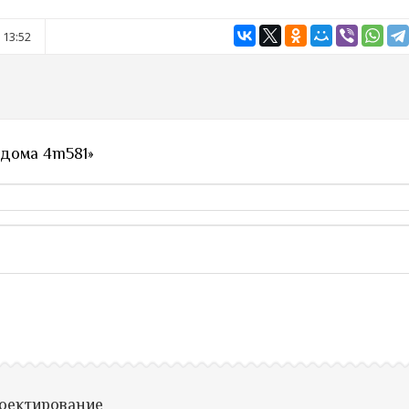
 13:52
 дома 4m581»
роектирование