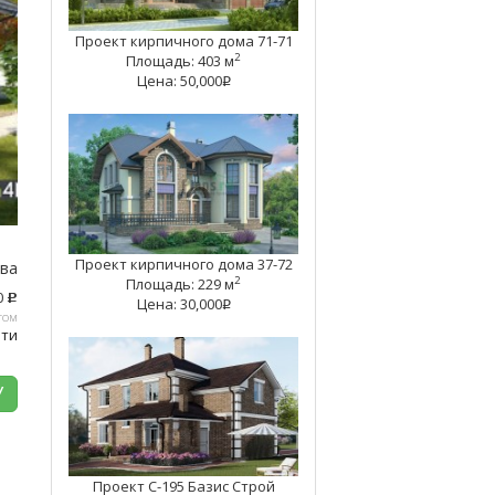
Проект кирпичного дома 71-71
2
Площадь: 403 м
Цена: 50,000
q
Проект кирпичного дома 37-72
тва
2
Площадь: 229 м
0
c
Цена: 30,000
q
том
ати
У
Проект C-195 Базис Строй