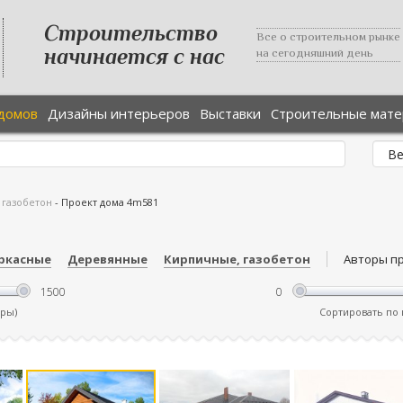
Строительство
Все о строительном рынке
начинается с нас
на сегодняшний день
домов
Дизайны интерьеров
Выставки
Строительные мат
 газобетон
-
Проект дома 4m581
ркасные
Деревянные
Кирпичные, газобетон
Авторы п
тры)
Сортировать по ц