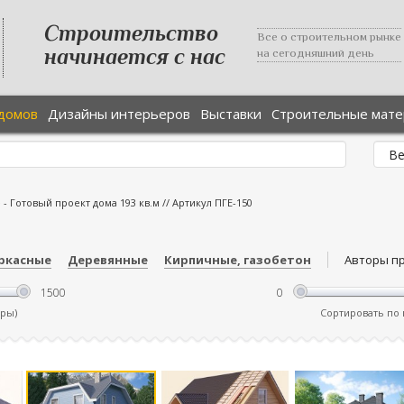
Строительство
Все о строительном рынке
начинается с нас
на сегодняшний день
домов
Дизайны интерьеров
Выставки
Строительные мат
е
-
Готовый проект дома 193 кв.м // Артикул ПГЕ-150
ркасные
Деревянные
Кирпичные, газобетон
Авторы п
тры)
Сортировать по ц