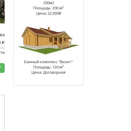
200м2
2
Площадь: 200 м
Цена: 22,000
q
тва
0
c
том
ати
Банный комплекс "Визит"
2
У
Площадь: 130 м
Цена: Договорная