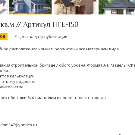
 кв.м // Артикул ПГЕ-150
00
* Цена на дату публикации
c
бное расположение комнат, рассчитаны все материалы вид и
имания строительной бригаде любого уровня. Формат А4. Разделы КЖ 
овля.
нктов калькуляции.
- отвечу подробно.
роительства.
оект беседки 6х4 с мангалом и проект навеса - гаража.
 dom347@yandex.ru