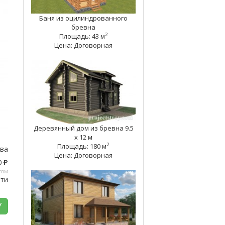
Баня из оцилиндрованного
бревна
2
Площадь: 43 м
Цена: Договорная
Деревянный дом из бревна 9.5
х 12 м
2
Площадь: 180 м
тва
Цена: Договорная
0
c
том
ати
У