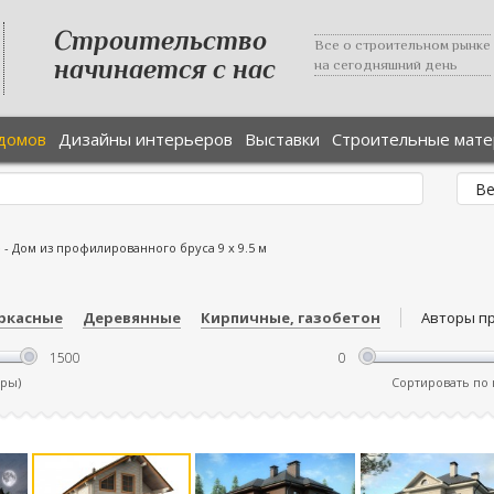
Строительство
Все о строительном рынке
начинается с нас
на сегодняшний день
домов
Дизайны интерьеров
Выставки
Строительные мат
е
-
Дом из профилированного бруса 9 х 9.5 м
ркасные
Деревянные
Кирпичные, газобетон
Авторы п
тры)
Сортировать по ц