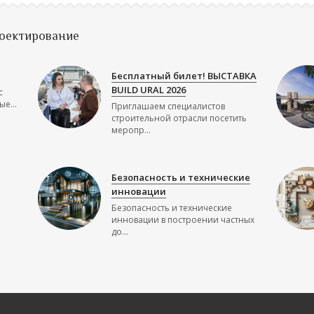
роектирование
Бесплатный билет! ВЫСТАВКА
BUILD URAL 2026
с
е...
Приглашаем специалистов
строительной отрасли посетить
меропр...
Безопасность и технические
инновации
Безопасность и технические
инновации в построении частных
до...