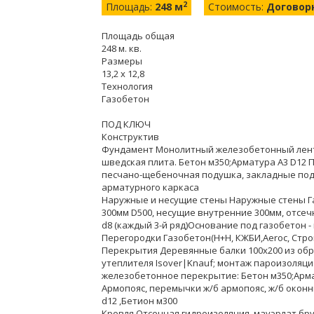
2
Площадь:
248 м
Стоимость:
Договор
Площадь общая
248 м. кв.
Размеры
13,2 x 12,8
Технология
Газобетон
ПОД КЛЮЧ
Конструктив
Фундамент Монолитный железобетонный лент
шведская плита. Бетон м350;Арматура А3 D12 
песчано-щебеночная подушка, закладные под 
арматурного каркаса
Наружные и несущие стены Наружные стены Га
300мм D500, несущие внутренние 300мм, отсе
d8 (каждый 3-й ряд)Основание под газобетон 
Перегородки Газобетон(H+H, КЖБИ,Aeroc, Стр
Перекрытия Деревянные балки 100х200 из об
утеплителя Isover|Knauf; монтаж пароизоляц
железобетонное перекрытие: Бетон м350;Арма
Армопояс, перемычки ж/б армопояс, ж/б окон
d12 ,Бетион м300
Кровля Отсечная гидроизоляция, мауэрлат бру