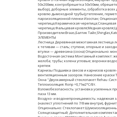
50х200мм, контробрешетка 50х50мм, обрешет
выбор), доборные элементы, (обработка всех
кровлю дымоходной трубы(утепление, гермети
пароизоляционной пленки Изоспан; Опционал
черепица;Керамическая черепица;Сланцевая
черепица;Фальцевая кровля;Медная кровля;
Производители:Braas,Балтик Тайл,Shinglas,Katep
ЭЛЕМЕНТЫ
Лестница Деревянная межэтажная лестница ле
к тетивам — сталь; ступени, опорные и заход
втулки — древесина (сосна) Опционально: мо
Водосточная система Монтажный комплект: же
желоба; трубы; колена угловые; воронки водо
крепеж
Карнизы Подшивка свесов и карнизов кровля
вентиляционным зазором. Нанесение краски Ti
Окна "Двухкамерный стеклопакет Rehau :Сист
Теплоизоляция: Rопр =0,71м2°С/Вт.
Взломобезопасность: установка усиленных п
паза 13 мм.
Воздухо- и водонепроницаемость: надежная за
(нахлест уплотнений по 7/8 мм внутри), фурнит
Опционально: Стеклопакет:Шумоизоляционны
Солнцезащитный; Дополнительная комплектаци