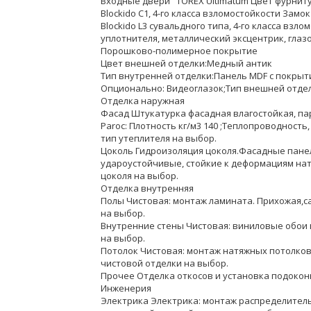
Входные двери "TOREX Ultimatum Цвет фурнит
Blockido C1, 4-го класса взломостойкости Зам
Blockido L3 сувальдного типа, 4-го класса вз
уплотнителя, металлический эксцентрик, глаз
Порошково-полимерное покрытие
Цвет внешней отделки:Медный антик
Тип внутренней отделки:Панель MDF с покрыти
Опционально: Видеоглазок;Тип внешней отде
Отделка наружная
Фасад Штукатурка фасадная влагостойкая, п
Paroc: Плотность кг/м3 140 ;Теплопроводность
тип утеплителя на выбор.
Цоколь Гидроизоляция цоколя.Фасадные панел
удароустойчивые, стойкие к деформациям на
цоколя на выбор.
Отделка внутренняя
Полы Чистовая: монтаж ламината. Прихожая,с
на выбор.
Внутренние стены Чистовая: виниловые обои 
на выбор.
Потолок Чистовая: монтаж натяжных потолков
чистовой отделки на выбор.
Прочее Отделка откосов и установка подоко
Инженерия
Электрика Электрика: монтаж распределитель