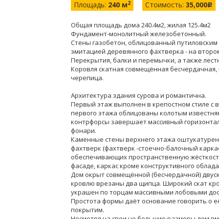
2
Площадь:
240 м
Стоимость:
35,000
c
Общая площадь дома 240.4м2, жилая 125.4м2
Фундамент-монолитный железобетонный.
Стены газобетон, облицованный путиловским 
эмитацией деревянного фахтверка - на второ
Перекрытия, балки и перемычки, а также лес
Коровля скатная совмещённая бесчердачная,
черепица.
Архитектура здания сурова и романтична.
Первый этаж выполнен в крепостном стиле с
первого этажа облицованы колотым известняк
контрфорсы завершает массивный горизонта
фонари.
Каменные стены верхнего этажа оштукатуре
фахтверк (фахтверк -стоечно-балочный каркас
обеспечивающих пространственную жёсткость
фасаде, каркас кроме конструктивного облад
Дом окрыт совмещённой (бесчердачной) двус
кровлю врезаны два щипца. Широкий скат кр
украшен по торцам массивными лобовыми доск
Простота формы даёт основание говорить о 
покрытим.
Несмотря на свои не большие размеры дом вм