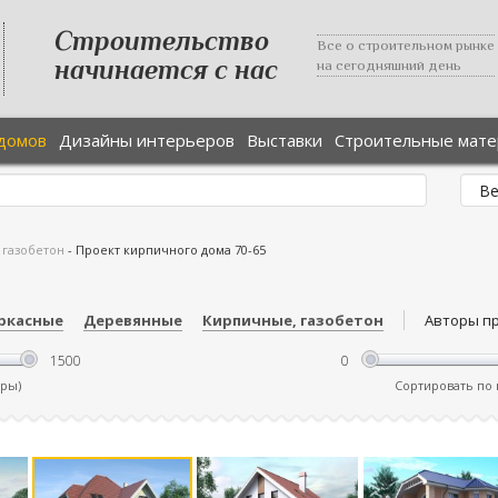
Строительство
Все о строительном рынке
начинается с нас
на сегодняшний день
домов
Дизайны интерьеров
Выставки
Строительные мат
 газобетон
-
Проект кирпичного дома 70-65
ркасные
Деревянные
Кирпичные, газобетон
Авторы п
тры)
Сортировать по ц