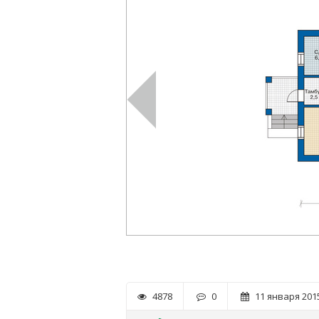
4878
0
11 января 2015