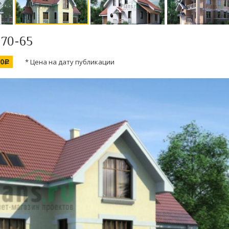
 70-65
00
* Цена на дату публикации
c