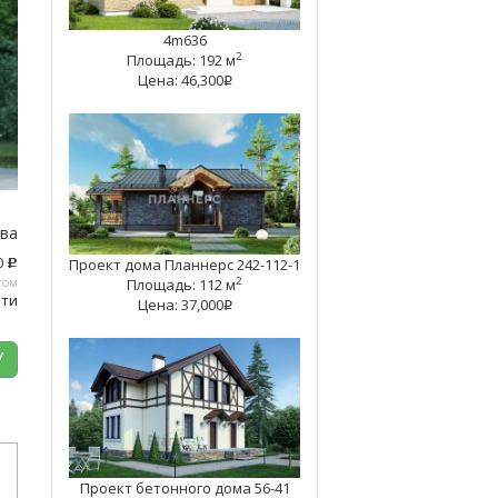
4m636
2
Площадь: 192 м
Цена: 46,300
q
тва
0
Проект дома Планнерс 242-112-1
c
том
2
Площадь: 112 м
ати
Цена: 37,000
q
У
Проект бетонного дома 56-41