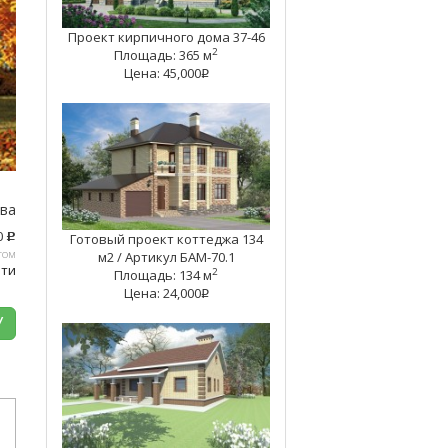
Проект кирпичного дома 37-46
2
Площадь: 365 м
Цена: 45,000
q
тва
0
Готовый проект коттеджа 134
c
том
м2 / Артикул БAM-70.1
ати
2
Площадь: 134 м
Цена: 24,000
q
У