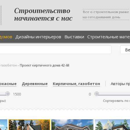
Строительство
Все о строительном рынке
начинается с нас
на сегодняшний день
домов
Дизайны интерьеров
Выставки
Строительные мат
 газобетон
-
Проект кирпичного дома 42-68
ркасные
Деревянные
Кирпичные, газобетон
Авторы п
тры)
Сортировать по ц