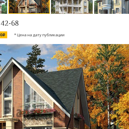
 42-68
00
* Цена на дату публикации
c