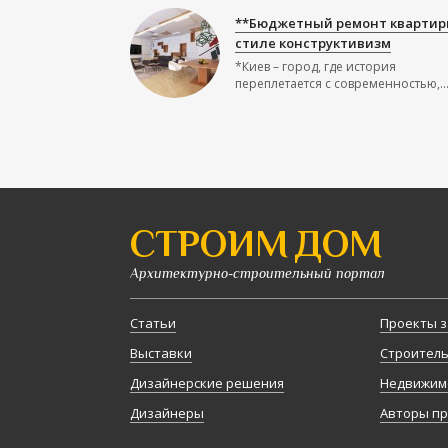
**Бюджетный ремонт квартир
стиле конструктивизм
*Киев – город, где история
переплетается с современностью,..
СТРОИМ ДОМ
Архитектурно-строительный портал
Статьи
Проекты з
Выставки
Строител
Дизайнерские решения
Недвижим
Дизайнеры
Авторы п