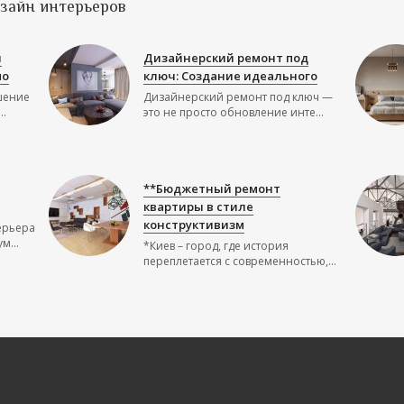
изайн интерьеров
й
Дизайнерский ремонт под
по
ключ: Создание идеального
шение
Дизайнерский ремонт под ключ —
..
это не просто обновление инте...
**Бюджетный ремонт
квартиры в стиле
конструктивизм
ерьера
м...
*Киев – город, где история
переплетается с современностью,...