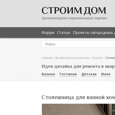
СТРОИМ ДОМ
Архитектурно-строительный портал
Форум
Статьи
Проекты загородных 
Главная
-
Дизайнерские решения
-
Санузел
-
Столеш
Идеи дизайна для ремонта в квар
Балкон
Гостиная
Детская
Иное
Столешница для ванной ком