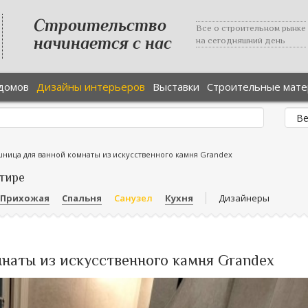
Строительство
Все о строительном рынке
начинается с нас
на сегодняшний день
домов
Дизайны интерьеров
Выставки
Строительные мат
ница для ванной комнаты из искусственного камня Grandex
тире
Прихожая
Спальня
Санузел
Кухня
Дизайнеры
наты из искусственного камня Grandex