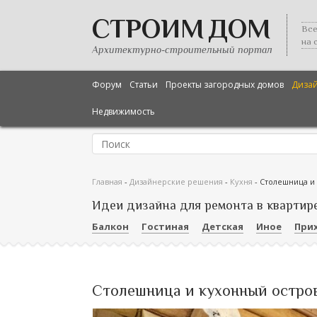
СТРОИМ ДОМ
Все
на 
Архитектурно-строительный портал
Форум
Статьи
Проекты загородных домов
Диза
Недвижимость
Главная
-
Дизайнерские решения
-
Кухня
-
Столешница и 
Идеи дизайна для ремонта в квартир
Балкон
Гостиная
Детская
Иное
При
Столешница и кухонный остров