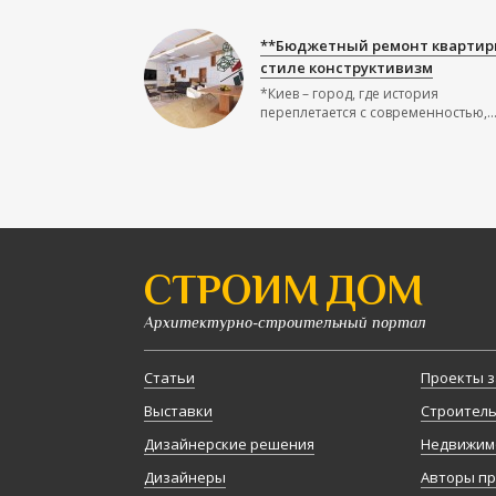
**Бюджетный ремонт квартир
стиле конструктивизм
*Киев – город, где история
переплетается с современностью,..
СТРОИМ ДОМ
Архитектурно-строительный портал
Статьи
Проекты з
Выставки
Строител
Дизайнерские решения
Недвижим
Дизайнеры
Авторы п