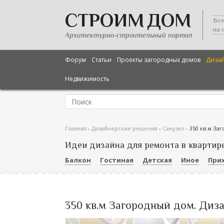
СТРОИМ ДОМ
Все
на 
Архитектурно-строительный портал
Форум
Статьи
Проекты загородных домов
Диза
Недвижимость
Главная
-
Дизайнерские решения
-
Санузел
-
350 кв.м За
Идеи дизайна для ремонта в квартир
Балкон
Гостиная
Детская
Иное
При
350 кв.м Загородный дом. Диза