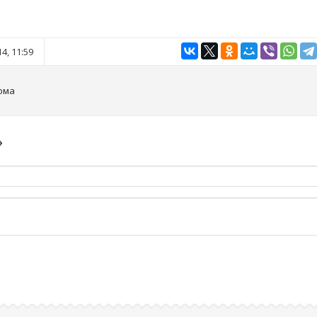
4, 11:59
ома
»