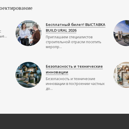
роектирование
Бесплатный билет! ВЫСТАВКА
BUILD URAL 2026
с
е...
Приглашаем специалистов
строительной отрасли посетить
меропр...
Безопасность и технические
инновации
Безопасность и технические
инновации в построении частных
до...