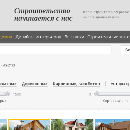
Строительство
Все о строительном рынке
начинается с нас
на сегодняшний день
домов
Дизайны интерьеров
Выставки
Строительные мат
е
-
AS-2193
ркасные
Деревянные
Кирпичные, газобетон
Авторы п
тры)
Сортировать по ц