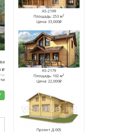
AS-2199
2
Площадь: 253 м
Цена: 33,000
q
тва
0
AS-2179
c
том
2
Площадь: 102 м
ати
Цена: 22,000
q
У
Проект Д-005