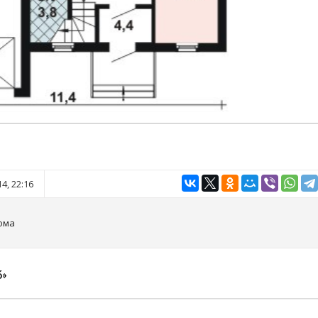
4, 22:16
ома
3»