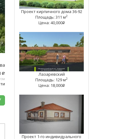
Проект кирпичного дома 36-92
2
Площадь: 311 м
Цена: 40,000
q
тва
0
Лазаревский
c
том
2
Площадь: 129 м
ати
Цена: 18,000
q
У
Проект 1-го индивидуального