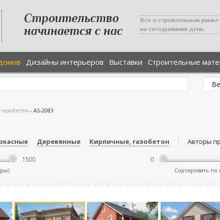
Строительство
Все о строительном рынке
начинается с нас
на сегодняшний день
домов
Дизайны интерьеров
Выставки
Строительные мат
 газобетон
-
AS-2083
ркасные
Деревянные
Кирпичные, газобетон
Авторы п
тры)
Сортировать по ц