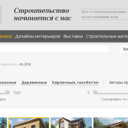
Строительство
Все о строительном рынке
начинается с нас
на сегодняшний день
домов
Дизайны интерьеров
Выставки
Строительные мат
 газобетон
-
AS-2052
ркасные
Деревянные
Кирпичные, газобетон
Авторы п
тры)
Сортировать по ц