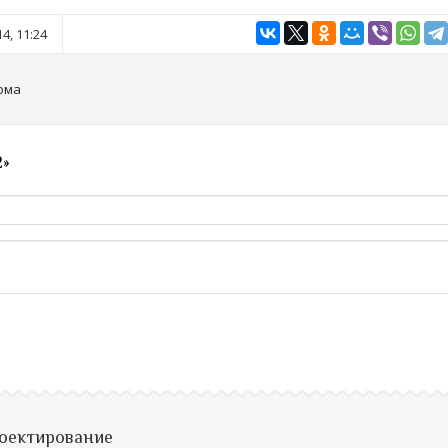
4, 11:24
ома
2»
роектирование