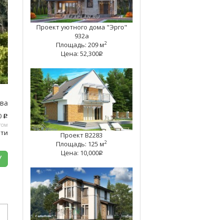
Проект уютного дома "Эрго"
932а
2
Площадь: 209 м
Цена: 52,300
q
тва
0
c
том
ати
Проект B2283
2
Площадь: 125 м
Цена: 10,000
q
У