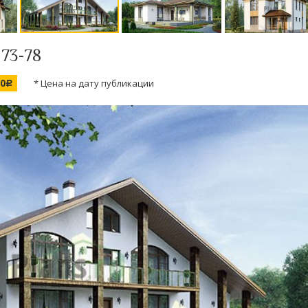
 73-78
00
* Цена на дату публикации
c