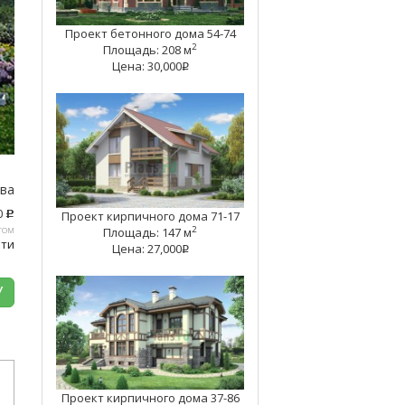
Проект бетонного дома 54-74
2
Площадь: 208 м
Цена: 30,000
q
тва
0
Проект кирпичного дома 71-17
c
том
2
Площадь: 147 м
ати
Цена: 27,000
q
У
Проект кирпичного дома 37-86