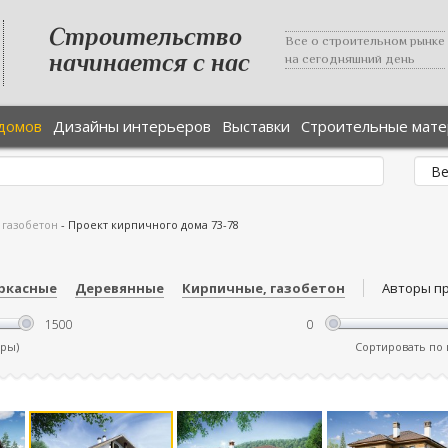
Строительство
Все о строительном рынке
начинается с нас
на сегодняшний день
домов
Дизайны интерьеров
Выставки
Строительные мат
 газобетон
-
Проект кирпичного дома 73-78
ркасные
Деревянные
Кирпичные, газобетон
Авторы п
тры)
Сортировать по ц