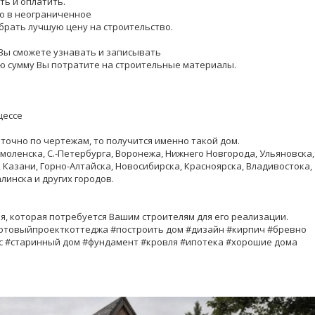
ть и оплатить.
го в неограниченное
брать лучшую цену на строительство.
Вы сможете узнавать и записывать
ую сумму Вы потратите на строительные материалы.
цессе
 точно по чертежам, то получится именно такой дом.
моленска, С.-Петербурга, Воронежа, Нижнего Новгорода, Ульяновска,
 Казани, Горно-Алтайска, Новосибирска, Красноярска, Владивостока,
инска и других городов.
я, которая потребуется Вашим строителям для его реализации.
отовыйпроекткоттеджа #построить дом #дизайн #кирпич #бревно
с #старинный дом #фундамент #кровля #ипотека #хорошие дома