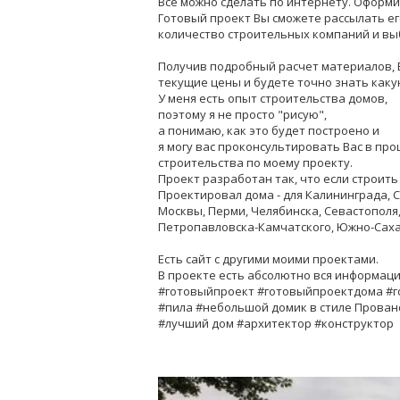
Все можно сделать по интернету. Оформи
Готовый проект Вы сможете рассылать е
количество строительных компаний и вы
Получив подробный расчет материалов, 
текущие цены и будете точно знать как
У меня есть опыт строительства домов,
поэтому я не просто "рисую",
а понимаю, как это будет построено и
я могу вас проконсультировать Вас в про
строительства по моему проекту.
Проект разработан так, что если строить
Проектировал дома - для Калининграда, С
Москвы, Перми, Челябинска, Севастополя,
Петропавловска-Камчатского, Южно-Сахал
Есть сайт с другими моими проектами.
В проекте есть абсолютно вся информаци
#готовыйпроект #готовыйпроектдома #г
#пила #небольшой домик в стиле Прован
#лучший дом #архитектор #конструктор