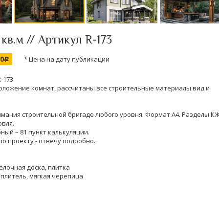
кв.м // Артикул R-173
00
* Цена на дату публикации
c
R-173
оложение комнат, рассчитаны все строительные материалы вид и
нимания строительной бригаде любого уровня. Формат А4. Разделы КЖ
овля.
ный – 81 пункт калькуляции.
по проекту - отвечу подробно.
елочная доска, плитка
еплитель, мягкая черепица