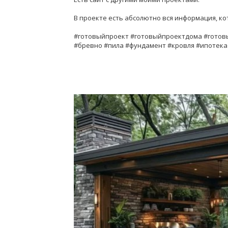
В проекте есть абсолютно вся информация, ко
#готовыйпроект #готовыйпроектдома #готов
#бревно #пила #фундамент #кровля #ипотека