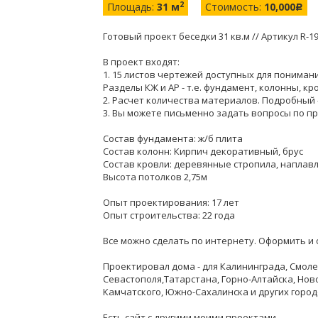
2
Площадь:
31 м
Стоимость:
10,000
c
Готовый проект беседки 31 кв.м // Артикул R-1
В проект входят:
1. 15 листов чертежей доступных для пониман
Разделы КЖ и АР - т.е. фундамент, колонны, кр
2. Расчет количества материалов. Подробный –
3. Вы можете письменно задать вопросы по пр
Состав фундамента: ж/б плита
Состав колонн: Кирпич декоративный, брус
Состав кровли: деревянные стропила, наплав
Высота потолков 2,75м
Опыт проектирования: 17 лет
Опыт строительства: 22 года
Все можно сделать по интернету. Оформить и 
Проектировал дома - для Калининграда, Смоле
Севастополя,Татарстана, Горно-Алтайска, Нов
Камчатского, Южно-Сахалинска и других город
Есть сайт с другими моими проектами.