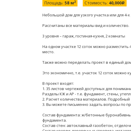
2
Площадь:
58 м
Стоимость:
40,000
c
Небольшой дом для узкого участка или для 4-
Рассчитаны все материалы вид и количество.
3 уровня – гараж, гостиная-кухня, 2 комнаты
На одном участке 12 соток можно разместить 4
место.
Также можно переделать проект в единый до
Это экономично, т.е. участок 12 соток можно 
В проект входят:
1. 35 листов чертежей доступных для пониман
Разделы КЖ и АР - т.е. фундамент, стены, утеп
2. Расчет количества материалов. Подробный 
3. Вы можете письменно задать вопросы по пр
Состав фундамента: ж/бетонные буронабивны
фундамента.
Состав стен: автоклавный газобетон, отделоч
Состав кровли: деревянные стропила, метал