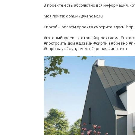
В проекте есть абсолютно вся информация, ко
Моя почта: dom347@yandex.ru
Способы оплаты проекта смотрите здесь: http:
#готовыйпроект #готовыйпроектдома #готов
#построить дом #дизайн #кирпич #бревно #п
#барн-хаус #фундамент #кровля #ипотека