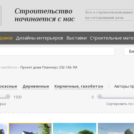
Строительство
Все о строительном рынке
начинается с нас
на сегодняшний день
домов
Дизайны интерьеров
Выставки
Строительные мат
 газобетон
-
Проект дома Планнерс 252-166-1М
ркасные
Деревянные
Кирпичные, газобетон
Авторы п
тры)
Сортировать по ц