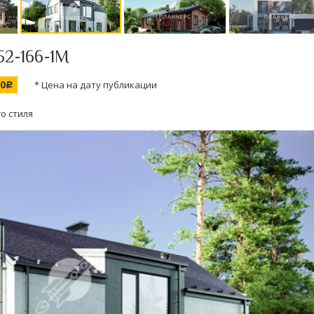
52-166-1М
00
* Цена на дату публикации
c
о стиля