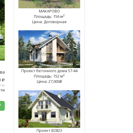
МАКАРОВО
2
Площадь: 156 м
Цена: Договорная
Проект бетонного дома 57-44
тва
2
Площадь: 152 м
0
c
Цена: 27,000
q
том
ати
У
Проект B2823