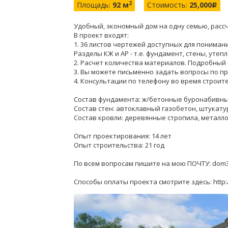
2
Площадь:
92 м
Стоимость:
25,000
c
Удобный, экономный дом на одну семью, расс
В проект входят:
1. 36 листов чертежей доступных для пониман
Разделы КЖ и АР - т.е. фундамент, стены, утеп
2. Расчет количества материалов. Подробный 
3. Вы можете письменно задать вопросы по пр
4. Консультации по телефону во время строит
Состав фундамента: ж/бетонные буронабивны
Состав стен: автоклавный газобетон, штукату
Состав кровли: деревянные стропила, метал
Опыт проектирования: 14 лет
Опыт строительства: 21 год
По всем вопросам пишите на мою ПОЧТУ: dom
Способы оплаты проекта смотрите здесь: http: