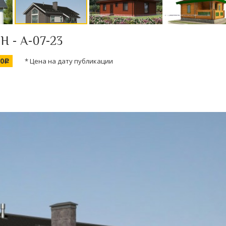
Н - А-07-23
00
* Цена на дату публикации
c