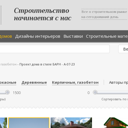
Строительство
Все о строительном рынке
начинается с нас
на сегодняшний день
домов
Дизайны интерьеров
Выставки
Строительные мат
 газобетон
-
Проект дома в стиле БАРН - А-07-23
ркасные
Деревянные
Кирпичные, газобетон
Авторы п
тры)
Сортировать по ц