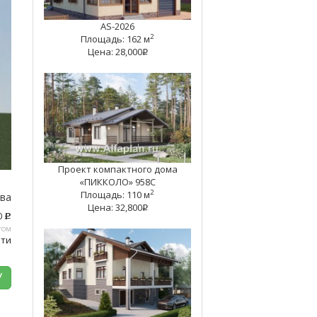
AS-2026
2
Площадь: 162 м
Цена: 28,000
q
Проект компактного дома
«ПИККОЛО» 958С
2
Площадь: 110 м
тва
Цена: 32,800
q
0
c
том
ати
У