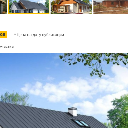
00
* Цена на дату публикации
c
участка