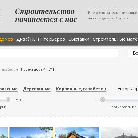
Строительство
Все о строительном рынке
начинается с нас
на сегодняшний день
домов
Дизайны интерьеров
Выставки
Строительные мат
 газобетон
-
Проект дома 4m741
ркасные
Деревянные
Кирпичные, газобетон
Авторы п
тры)
Сортировать по ц