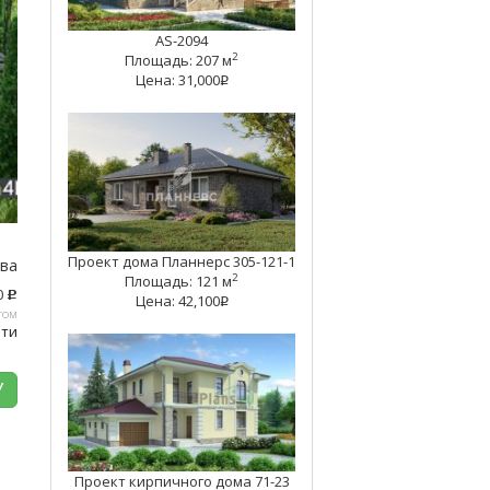
AS-2094
2
Площадь: 207 м
Цена: 31,000
q
Проект дома Планнерс 305-121-1
тва
2
Площадь: 121 м
0
c
Цена: 42,100
q
том
ати
У
Проект кирпичного дома 71-23