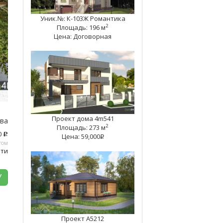
Уник.№: К-103Ж Романтика
2
Площадь: 196 м
Цена: Договорная
Проект дома 4m541
тва
2
Площадь: 273 м
0
c
Цена: 59,000
q
том
ати
У
Проект А5212