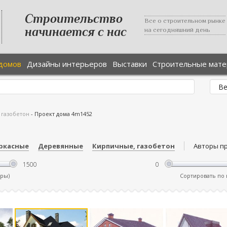
Строительство
Все о строительном рынке
начинается с нас
на сегодняшний день
домов
Дизайны интерьеров
Выставки
Строительные мат
 газобетон
-
Проект дома 4m1452
ркасные
Деревянные
Кирпичные, газобетон
Авторы п
тры)
Сортировать по ц