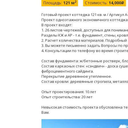
2
Площадь:
121 м
Стоимость:
14,000
c
Готовый проект коттеджа 121 кв. м / Артикул А
Проект одноэтажного экономичного коттеджа
В проект входят:
1. 26 листов чертежей, доступных для понима
Разделы КЖ и АР - т.е. фундамент, стены, кровл
2. Расчет количества материалов. Подробный -
3. Вы можете письменно задать Вопросы по пр
4. Консультации по телефону во время строит
Состав фундамента: ж/бетонные ростверк, б
Состав каркасных стен: «сэндвич» - доска су
фиброцементного сайдинга.
Перекрытие деревянное утепленное.
Состав кровли: деревянные стропила, метал
Опыт проектирования: 10 лет
Опыт строительства: 20 лет
Невысокая стоимость проекта обусловлена тем
Вам.