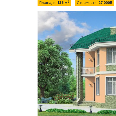
2
Площадь:
136 м
Стоимость:
27,000
c