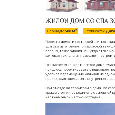
ЖИЛОЙ ДОМ СО СПА 
2
Площадь:
500 м
Стоимость:
Дог
Проекты домов и коттеджей элитного кла
дом был изготовлен по каркасной техноло
первых, такие здания не нуждаются в мощ
щитовая технология позволяет построит
Что касается конкретно этого дома. Учас
пришлось проектировать специально под
удобное перемещение жильцов из одной ч
проходящая вдоль всего внутреннего дв
При въезде на территорию дома нас сраз
крыша стоянки объединена с основной к
неотъемлемой частью коттеджа.