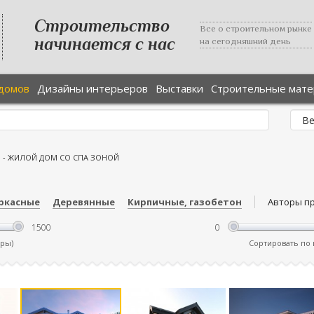
Строительство
Все о строительном рынке
начинается с нас
на сегодняшний день
домов
Дизайны интерьеров
Выставки
Строительные мат
е
-
ЖИЛОЙ ДОМ СО СПА ЗОНОЙ
ркасные
Деревянные
Кирпичные, газобетон
Авторы п
тры)
Сортировать по ц