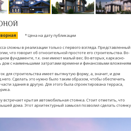
ЗОНОЙ
оворная
* Цена на дату публикации
сса сложны в реализации только с первого взгляда. Представленный
гии, что говорит об относительной простоте его строительства. Во-
ном фундаменте, т.к. они имеют малый вес. Во-вторых, каркасно-
ь дом с наименьшими затратами времени и финансовыми вложениям
ток для строительства имеет вытянутую форму, а, значит, и дом
 него. Сделать это нужно было таким образом, чтобы обеспечить
асти здания в другую. Для этого была спроектирована терраса,
орика.
у встречает крытая автомобильная стоянка. Стоит отметить, что
рышей дома. Этот архитектурный замысел позволил сделать стоянку