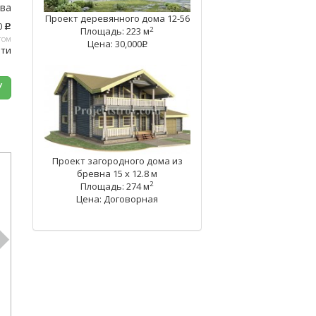
тва
Проект деревянного дома 12-56
0
c
2
Площадь: 223 м
том
Цена: 30,000
q
ати
У
Проект загородного дома из
бревна 15 х 12.8 м
2
Площадь: 274 м
Цена: Договорная