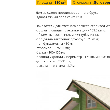
2
Площадь:
110 м
Стоимость:
Договор
Дом из сухого профилированного бруса
Одноэтажный проект 9 х 12 м
Показатели для сметного расчета строительств
-общая площадь по экспликации - 109.5 кв. м;
-объем ПБ 190х(h)140 мм ~64 куб. м из 6 м;
-пог. длина заготовок брус сруб ~2320 м;
-пог. фундамента ~80 м;
-стропила - 50х200 мм;
-балки - 100х150 мм;
-площадь кровли и периметр - 171 кв. м и 108 по
-угол кровли ~20-31 гр.;
-высота 1-го этажа - 2.7 м