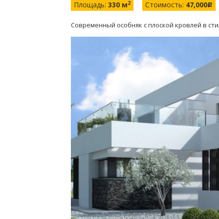
2
Площадь:
330 м
Стоимость:
47,000
c
Современный особняк с плоской кровлей в ст