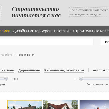
Строительство
Все о строительном рынке
начинается с нас
на сегодняшний день
домов
Дизайны интерьеров
Выставки
Строительные мат
 газобетон
-
Проект В5134
ркасные
Деревянные
Кирпичные, газобетон
Авторы п
тры)
Сортировать по ц