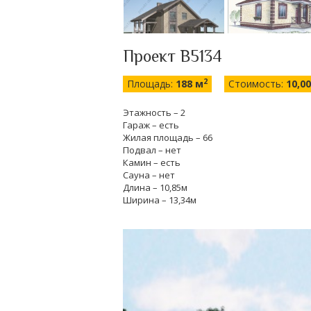
Проект В5134
2
Площадь:
188 м
Стоимость:
10,0
Этажность – 2
Гараж – есть
Жилая площадь – 66
Подвал – нет
Камин – есть
Сауна – нет
Длина – 10,85м
Ширина – 13,34м