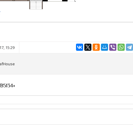
7, 15:29
afHouse
В5134»