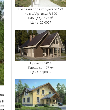
Готовый проект бунгало 122
кв.м // Артикул R-300
2
Площадь: 122 м
Цена: 25,000
q
Проект В5014
2
Площадь: 197 м
Цена: 10,000
q
тва
0
c
том
ати