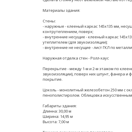
Материалы здания:
Стены:
- наружные - клееный каркас 145х135 мм, не
контрутеплением, поверх;
- внутренние несущие - клееный каркас 145х1
утеплителем (для звукоизоляции);
- внутренние не несущие - лист ГКЛ по металл
Наружная отделка стен - Ролл-хаус
Перекрытие - между 1-м и 2-м этажом по клее
звукоизоляции), поверх них шпунт, фанера и
покрытие.
Цоколь - монолитный железобетон 250 мм с о
пенополистиролом. Облицовка искусственным
Габариты здания:
Длинна: 30,00 м
Ширина: 14,95 м
Высота: 7,00 м