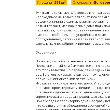
2
Площадь:
291 м
Стоимость:
Договор
Элитная недвижимость (а конкретно – загород
необходимое не только для приятного времяп
вашему вниманию один из вариантов элитног
Хоть и тот факт, что каркасные дома под клю
первый раз, при проектировании именно этого
именно – необходимость устройства в доме 
оборудованием, бассейна и тренажёрного зала
санузлы, кухню, кабинет и прочие помещения.
Особенности
Проекты домов и коттеджей элитного класса с
Представленный дом был изготовлен по карка
его строительства. Во-первых, такие здания 
вес. Во-вторых, каркасно-щитовая технологи
времени и финансовыми вложениями.
Что касается конкретно этого дома. Участок д
пришлось проектировать специально под него
обеспечить удобное перемещение жильцов из 
спроектирована терраса, проходящая вдоль в
При въезде на территорию дома нас сразу вс
что крыша стоянки объединена с основной к
сделать стоянку неотъемлемой частью котте