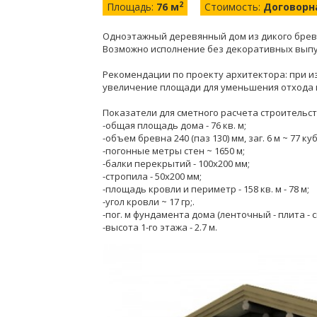
2
Площадь:
76 м
Стоимость:
Договорн
Одноэтажный деревянный дом из дикого бревна 1
Возможно исполнение без декоративных вып
Рекомендации по проекту архитектора: при из
увеличение площади для уменьшения отхода и
Показатели для сметного расчета строительст
-общая площадь дома - 76 кв. м;
-объем бревна 240 (паз 130) мм, заг. 6 м ~ 77 куб
-погонные метры стен ~ 1650 м;
-балки перекрытий - 100х200 мм;
-стропила - 50х200 мм;
-площадь кровли и периметр - 158 кв. м - 78 м;
-угол кровли ~ 17 гр;.
-пог. м фундамента дома (ленточный - плита - св
-высота 1-го этажа - 2.7 м.