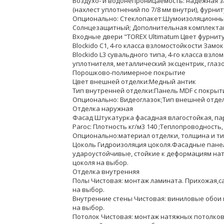
Воздухо- и водонепроницаемость: надежная за
(нахлест уплотнений по 7/8 мм внутри), фурнит
Опционально: Стеклопакет:Шумоизоляционны
Солнцезащитный; Дополнительная комплектаци
Входные двери "TOREX Ultimatum Цвет фурнит
Blockido C1, 4-го класса взломостойкости Зам
Blockido L3 сувальдного типа, 4-го класса вз
уплотнителя, металлический эксцентрик, глаз
Порошково-полимерное покрытие
Цвет внешней отделки:Медный антик
Тип внутренней отделки:Панель MDF с покрыти
Опционально: Видеоглазок;Тип внешней отде
Отделка наружная
Фасад Штукатурка фасадная влагостойкая, п
Paroc: Плотность кг/м3 140 ;Теплопроводность, В
Опционально:материал отделки, толщина и ти
Цоколь Гидроизоляция цоколя.Фасадные панел
удароустойчивые, стойкие к деформациям на
цоколя на выбор.
Отделка внутренняя
Полы Чистовая: монтаж ламината. Прихожая,с
на выбор.
Внутренние стены Чистовая: виниловые обои 
на выбор.
Потолок Чистовая: монтаж натяжных потолков