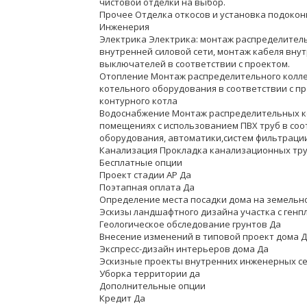
чистовой отделки на выбор.
Прочее Отделка откосов и установка подоко
Инженерия
Электрика Электрика: монтаж распределитель
внутренней силовой сети, монтаж кабеля внут
выключателей в соответствии с проектом.
Отопление Монтаж распределительного колле
котельного оборудования в соответствии с пр
контурного котла
Водоснабжение Монтаж распределительных кол
помещениях с использованием ПВХ труб в соо
оборудования, автоматики,систем фильтрации
Канализация Прокладка канализационных тру
Бесплатные опции
Проект стадии АР Да
Поэтапная оплата Да
Определение места посадки дома на земельно
Эскизы ландшафтного дизайна участка с генп
Геологическое обследование грунтов Да
Внесение изменений в типовой проект дома 
Экспресс-дизайн интерьеров дома Да
Эскизные проекты внутренних инженерных се
Уборка территории да
Дополнительные опции
Кредит Да