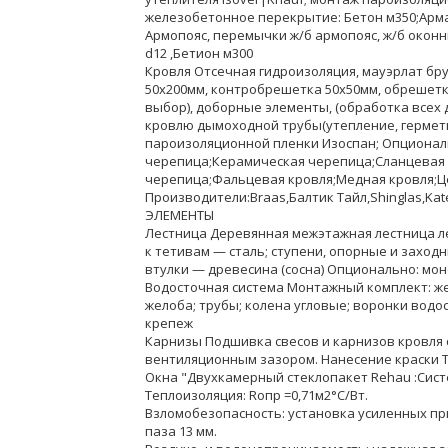
железобетонное перекрытие: Бетон м350;Арма
Армопояс, перемычки ж/б армопояс, ж/б окон
d12 ,Бетион м300
Кровля Отсечная гидроизоляция, мауэрлат бру
50х200мм, контробрешетка 50х50мм, обрешет
выбор), доборные элементы, (обработка всех
кровлю дымоходной трубы(утепление, гермети
пароизоляционной пленки Изоспан; Опционал
черепица;Керамическая черепица;Сланцевая
черепица;Фальцевая кровля;Медная кровля;
Производители:Braas,Балтик Тайл,Shinglas,Katep
ЭЛЕМЕНТЫ
Лестница Деревянная межэтажная лестница ле
к тетивам — сталь; ступени, опорные и заход
втулки — древесина (сосна) Опционально: мо
Водосточная система Монтажный комплект: же
желоба; трубы; колена угловые; воронки водо
крепеж
Карнизы Подшивка свесов и карнизов кровля
вентиляционным зазором. Нанесение краски Ti
Окна "Двухкамерный стеклопакет Rehau :Сист
Теплоизоляция: Rопр =0,71м2°С/Вт.
Взломобезопасность: установка усиленных п
паза 13 мм.