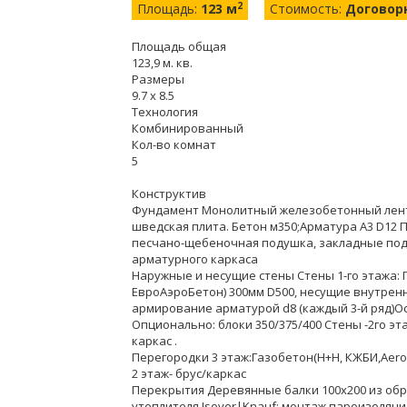
2
Площадь:
123 м
Стоимость:
Договор
Площадь общая
123,9 м. кв.
Размеры
9.7 x 8.5
Технология
Комбинированный
Кол-во комнат
5
Конструктив
Фундамент Монолитный железобетонный лент
шведская плита. Бетон м350;Арматура А3 D12 
песчано-щебеночная подушка, закладные под 
арматурного каркаса
Наружные и несущие стены Стены 1-го этажа: 
ЕвроАэроБетон) 300мм D500, несущие внутренн
армирование арматурой d8 (каждый 3-й ряд)О
Опционально: блоки 350/375/400 Стены -2го э
каркас .
Перегородки 3 этаж:Газобетон(H+H, КЖБИ,Aer
2 этаж- брус/каркас
Перекрытия Деревянные балки 100х200 из об
утеплителя Isover|Knauf; монтаж пароизоляц