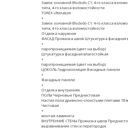
Замок основной Blockido C1: 4-го класса взлом
типа, 4-го класса взломостойкости
TOREX Ultimatum
+
Замок основной Blockido C1: 4-го класса взлом
типа, 4-го класса взломостойкости
Отделка наружная
ФАСАД Промазка швов Штукатурка фасадная 
+
паропроницаемая (цвет на выбор)
Штукатурка фасадная влагостойкая
+
паропроницаемая (цвет на выбор)
ЦОКОЛЬ Гидроизоляция Фасадные панели
+
Фасадные панели
+
Отделка внутренняя
ПОЛЫ Черновые Предчистовая
Настил пола древесно-слоистыми плитами 18 
Чистовая
+
монтаж ламината
ВНУТРЕННИЕ СТЕНЫ Промазка швов Предчист
выравнивание стен и перегородок