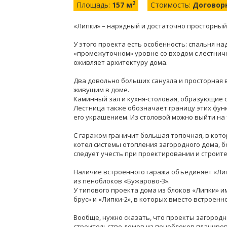
2
Площадь:
157 м
Стоимость:
Договор
«Липки» – нарядный и достаточно просторный
У этого проекта есть особенность: спальня н
«промежуточном» уровне со входом с лестнич
оживляет архитектуру дома.
Два довольно больших санузла и просторна
живущим в доме.
Каминный зал и кухня-столовая, образующие 
Лестница также обозначает границу этих фун
его украшением. Из столовой можно выйти на
С гаражом граничит большая топочная, в кот
котел системы отопления загородного дома, б
следует учесть при проектировании и строите
Наличие встроенного гаража объединяет «Лип
из пеноблоков «Бужарово-3».
У типового проекта дома из блоков «Липки» 
брус» и «Липки-2», в которых вместо встроенн
Вообще, нужно сказать, что проекты загород
строительстве домов из пеноблоков планировк