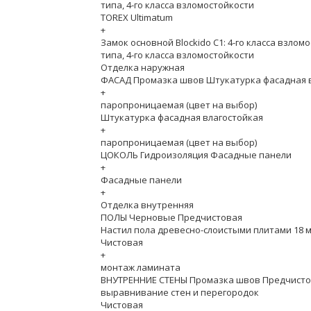
типа, 4-го класса взломостойкости
TOREX Ultimatum
+
Замок основной Blockido C1: 4-го класса взлом
типа, 4-го класса взломостойкости
Отделка наружная
ФАСАД Промазка швов Штукатурка фасадная 
+
паропроницаемая (цвет на выбор)
Штукатурка фасадная влагостойкая
+
паропроницаемая (цвет на выбор)
ЦОКОЛЬ Гидроизоляция Фасадные панели
+
Фасадные панели
+
Отделка внутренняя
ПОЛЫ Черновые Предчистовая
Настил пола древесно-слоистыми плитами 18 
Чистовая
+
монтаж ламината
ВНУТРЕННИЕ СТЕНЫ Промазка швов Предчист
выравнивание стен и перегородок
Чистовая