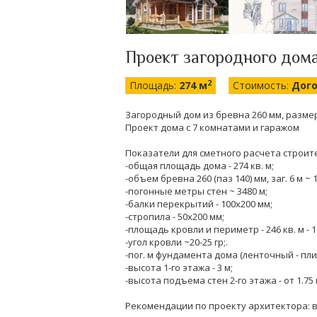
Проект загородного дома 
2
Площадь:
274 м
Стоимость:
Дог
Загородный дом из бревна 260 мм, размер 15
Проект дома с 7 комнатами и гаражом
Показатели для сметного расчета строит
-общая площадь дома - 274 кв. м;
-объем бревна 260 (паз 140) мм, заг. 6 м ~ 1
-погонные метры стен ~ 3480 м;
-балки перекрытий - 100х200 мм;
-стропила - 50х200 мм;
-площадь кровли и периметр - 246 кв. м - 1
-угол кровли ~20-25 гр;.
-пог. м фундамента дома (ленточный - плита
-высота 1-го этажа - 3 м;
-высота подъема стен 2-го этажа - от 1.75 
Рекомендации по проекту архитектора: в