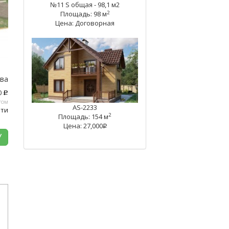
№11 S общая - 98,1 м2
2
Площадь: 98 м
Цена: Договорная
тва
0
c
том
AS-2233
ати
2
Площадь: 154 м
Цена: 27,000
q
У