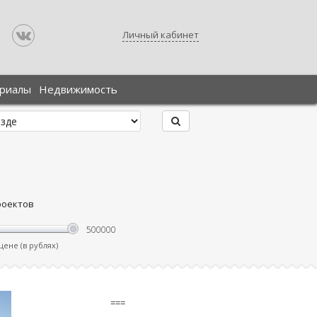
Личный кабинет
ериалы
Недвижимость
роектов
ене (в рублях)
===