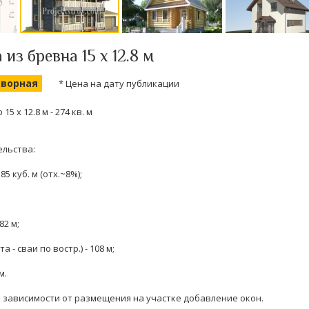
из бревна 15 х 12.8 м
оворная
* Цена на дату публикации
 х 12.8 м - 274 кв. м
ельства:
85 куб. м (отх.~8%);
82 м;
 - сваи по востр.) - 108 м;
м.
 зависимости от размещения на участке добавление окон.