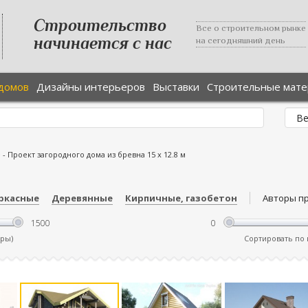
Строительство
Все о строительном рынке
начинается с нас
на сегодняшний день
домов
Дизайны интерьеров
Выставки
Строительные мат
е
-
Проект загородного дома из бревна 15 х 12.8 м
ркасные
Деревянные
Кирпичные, газобетон
Авторы п
тры)
Сортировать по ц