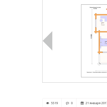
5519
0
21 января 2017