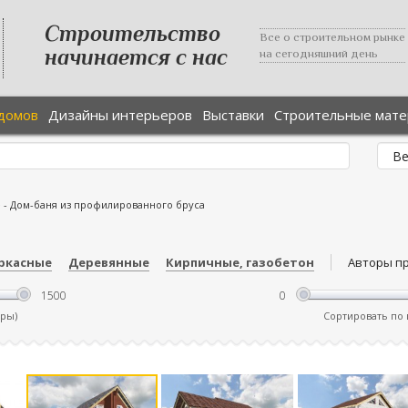
Строительство
Все о строительном рынке
начинается с нас
на сегодняшний день
домов
Дизайны интерьеров
Выставки
Строительные мат
е
-
Дом-баня из профилированного бруса
ркасные
Деревянные
Кирпичные, газобетон
Авторы п
тры)
Сортировать по ц