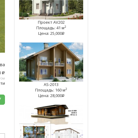
Проект AV202
2
Площадь: 41 м
Цена: 25,000
q
тва
0
c
том
ати
AS-2013
2
Площадь: 160 м
Цена: 28,000
q
У