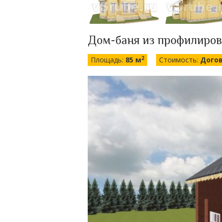
Дом-баня из профилиров
2
Площадь:
85 м
Стоимость:
Дого